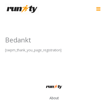
Ga
naar
de
inhoud
Bedankt
[swpm_thank_you_page_registration]
About