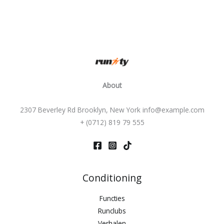
m
g
m
o
e
f
r
B
e
r
i
About
c
h
2307 Beverley Rd Brooklyn, New York info@example.com
t
+ (0712) 819 79 555
*
Conditioning
Functies
Runclubs
Verhalen