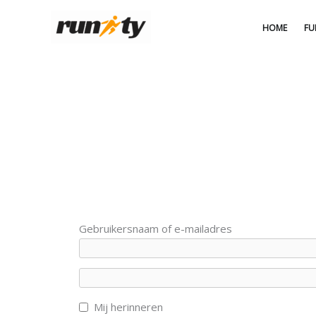
Ga
naar
HOME
FU
de
inhoud
Gebruikersnaam of e-mailadres
Mij herinneren